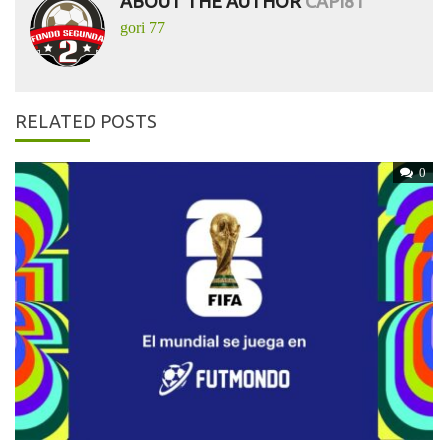
ABOUT THE AUTHOR
CAPI81
gori 77
RELATED POSTS
0