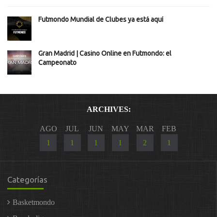
Futmondo Mundial de Clubes ya está aquí
Gran Madrid | Casino Online en Futmondo: el
Campeonato
ARCHIVES:
AGO
JUL
JUN
MAY
MAR
FEB
1
1
1
1
2
1
Categorías
Basketmondo