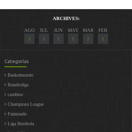
ARCHIVES:
AGO
JUL
JUN
MAY
MAR
FEB
2
1
1
1
2
1
Categorías
Basketmondo
Bundesliga
cambios
Champions League
Futmondo
Liga Iberdrola