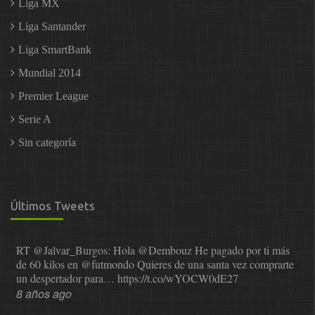
Liga MX
Liga Santander
Liga SmartBank
Mundial 2014
Premier League
Serie A
Sin categoría
Últimos Tweets
RT
@Jalvar_Burgos
: Hola
@Dembouz
He pagado por ti más
de 60 kilos en
@futmondo
Quieres de una santa vez comprarte
un despertador para…
https://t.co/wYOCW0dE27
8 años ago