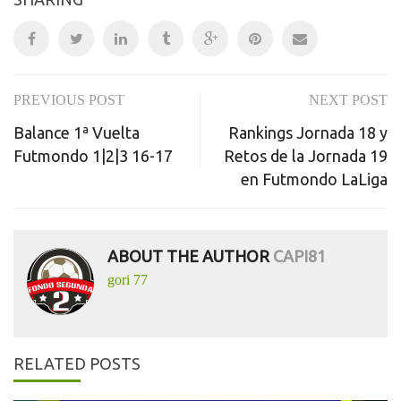
PREVIOUS POST
NEXT POST
Post
Balance 1ª Vuelta
Rankings Jornada 18 y
navigation
Futmondo 1|2|3 16-17
Retos de la Jornada 19
en Futmondo LaLiga
ABOUT THE AUTHOR
CAPI81
gori 77
RELATED POSTS