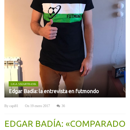
LIGA SMARTBANK
Edgar Badía: la entrevista en futmondo
By
capi81
On
19 enero 2017
36
EDGAR BADÍA: «COMPARADO