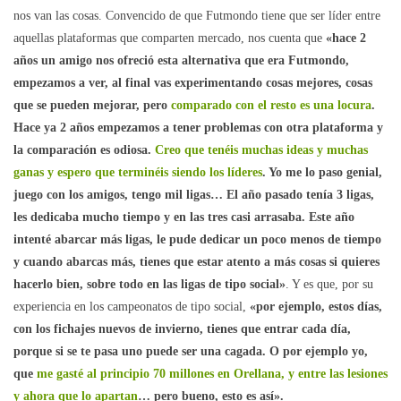
nos van las cosas. Convencido de que Futmondo tiene que ser líder entre
aquellas plataformas que comparten mercado, nos cuenta que
«hace 2
años un amigo nos ofreció esta alternativa que era Futmondo,
empezamos a ver, al final vas experimentando cosas mejores, cosas
que se pueden mejorar, pero
comparado con el resto es una locura
.
Hace ya 2 años empezamos a tener problemas con otra plataforma y
la comparación es odiosa.
Creo que tenéis muchas ideas y muchas
ganas y espero que terminéis siendo los líderes
. Yo me lo paso genial,
juego con los amigos, tengo mil ligas… El año pasado tenía 3 ligas,
les dedicaba mucho tiempo y en las tres casi arrasaba. Este año
intenté abarcar más ligas, le pude dedicar un poco menos de tiempo
y cuando abarcas más, tienes que estar atento a más cosas si quieres
hacerlo bien, sobre todo en las ligas de tipo social»
. Y es que, por su
experiencia en los campeonatos de tipo social,
«por ejemplo, estos días,
con los fichajes nuevos de invierno, tienes que entrar cada día,
porque si se te pasa uno puede ser una cagada. O por ejemplo yo,
que
me gasté al principio 70 millones en Orellana, y entre las lesiones
y ahora que lo apartan
… pero bueno, esto es así».