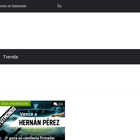
a 26-27 ya está aquí
Futmondo Balance 25-26: cambio de te
Tienda
34
LIGA SMARTBANK