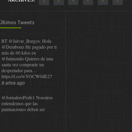
Últimos Tweets
RT
@Jalvar_Burgos
: Hola
@Dembouz
He pagado por ti
más de 60 kilos en
@futmondo
Quieres de una
santa vez comprarte un
despertador para…
https://t.co/wYOCW0dE27
8 años ago
@JornaleroPerfe1
Nosotros
entendemos que las
puntuaciones deben ser
públicas para que el usuario
pueda revisarlas y…
https://t.co/1IzmmMYLjw