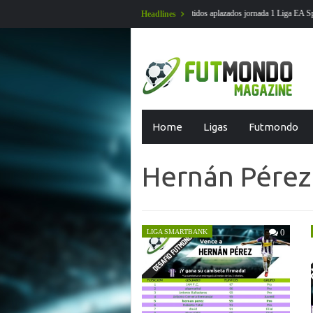
 aplazados jornada 1 Liga EA Sports en futmondo
En Futmondo la temporad
Headlines
Skip
Home
Ligas
Futmondo
to
content
Hernán Pérez
0
LIGA SMARTBANK