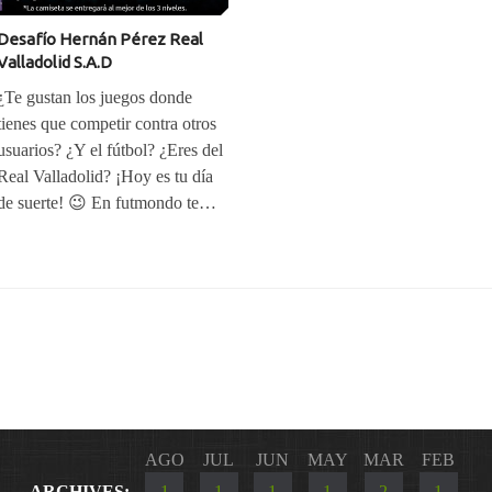
Desafío Hernán Pérez Real
Valladolid S.A.D
¿Te gustan los juegos donde
tienes que competir contra otros
usuarios? ¿Y el fútbol? ¿Eres del
Real Valladolid? ¡Hoy es tu día
de suerte! 😉 En futmondo te…
AGO
JUL
JUN
MAY
MAR
FEB
ARCHIVES:
1
1
1
1
2
1