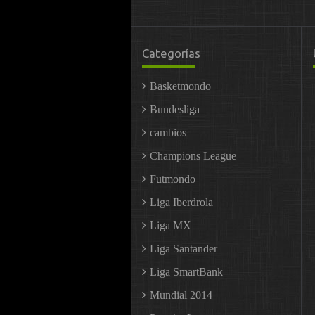
Categorías
Basketmondo
Bundesliga
cambios
Champions League
Futmondo
Liga Iberdrola
Liga MX
Liga Santander
Liga SmartBank
Mundial 2014