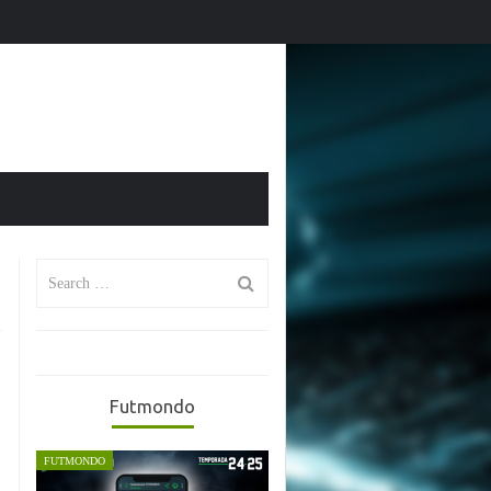
mporada
El Mundial 2026 en Futmondo: vuelve la magia fantasy
Search
for:
Futmondo
FUTMONDO