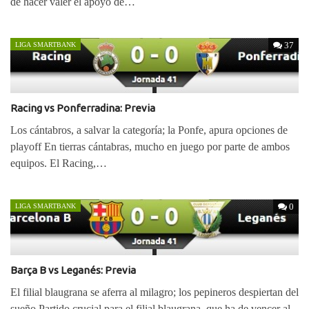
de hacer valer el apoyo de…
37
LIGA SMARTBANK
Racing vs Ponferradina: Previa
Los cántabros, a salvar la categoría; la Ponfe, apura opciones de
playoff En tierras cántabras, mucho en juego por parte de ambos
equipos. El Racing,…
0
LIGA SMARTBANK
Barça B vs Leganés: Previa
El filial blaugrana se aferra al milagro; los pepineros despiertan del
sueño Partido crucial para el filial blaugrana, que ha de vencer al