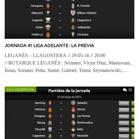
JORNADA 41 LIGA ADELANTE : LA PREVIA
LEGANÉS – LLAGOSTERA // 29-05-16 // 20:00
// BUTARQUE LEGANÉS: Serantes; Víctor Díaz, Mantovani,
Ínsua, Soriano; Peña, Sastre, Gabriel, Timor, Szymanowski;
Asdrúbal LLAGOSTERA : René; Samu, Ruymán, Chus
Herrero,…
38
LIGA SMARTBANK