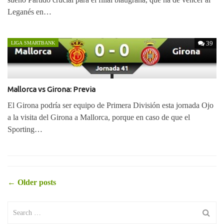
Leganés en…
39
LIGA SMARTBANK
Mallorca vs Girona: Previa
El Girona podría ser equipo de Primera División esta jornada Ojo
a la visita del Girona a Mallorca, porque en caso de que el
Sporting…
Posts
←
Older posts
Search
navigation
for: