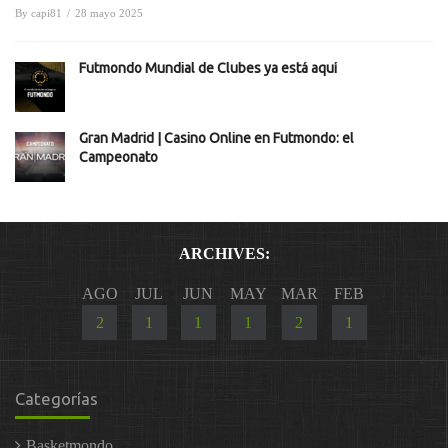
By
capi81
/
28 mayo 2025
Futmondo Mundial de Clubes ya está aquí
Gran Madrid | Casino Online en Futmondo: el
Campeonato
ARCHIVES:
AGO
JUL
JUN
MAY
MAR
FEB
2
1
1
1
2
1
Categorías
Basketmondo