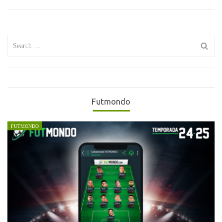
Search
for:
Futmondo
FUTMONDO