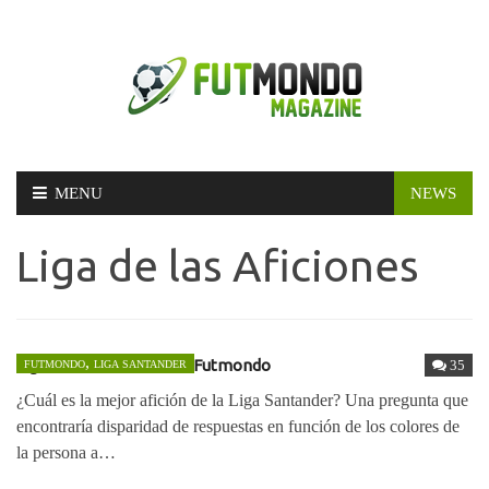
Skip
MENU
NEWS
to
content
Liga de las Aficiones
,
Liga de las Aficiones en Futmondo
35
FUTMONDO
LIGA SANTANDER
¿Cuál es la mejor afición de la Liga Santander? Una pregunta que
encontraría disparidad de respuestas en función de los colores de
la persona a…