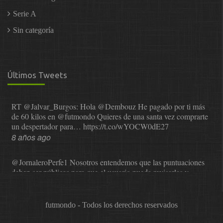
Serie A
Sin categoría
Últimos Tweets
RT
@Jalvar_Burgos
: Hola
@Dembouz
He pagado por ti más
de 60 kilos en
@futmondo
Quieres de una santa vez comprarte
un despertador para…
https://t.co/wYOCW0dE27
8 años ago
@JornaleroPerfe1
Nosotros entendemos que las puntuaciones
deben ser públicas para que el usuario pueda revisarlas y…
https://t.co/1IzmmMYLjw
8 años ago
futmondo - Todos los derechos reservados
@asesor_o11ce
Una vez que Sphera nos comunicó que dejaba