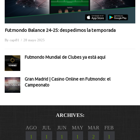
Futmondo Balance 24-25: despedimos la temporada
By
capi81
/
28 mayo 2025
Futmondo Mundial de Clubes ya está aquí
Gran Madrid | Casino Online en Futmondo: el
Campeonato
ARCHIVES:
AGO
JUL
JUN
MAY
MAR
FEB
1
1
1
1
2
1