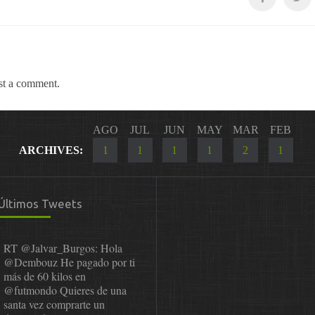
st a comment.
AGO
JUL
JUN
MAY
MAR
FEB
ARCHIVES:
1
1
1
1
2
1
Últimos Tweets
RT
@Jalvar_Burgos
: Hola
@Dembouz
He pagado por ti
más de 60 kilos en
@futmondo
Quieres de una
santa vez comprarte un