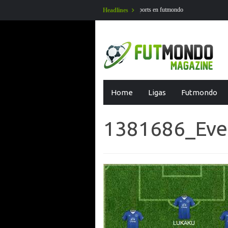
os jornada 1 Liga EA Sports en futmondo
En Futmondo la temporada 26-27 
Headlines
Skip
Home
Ligas
Futmondo
to
content
1381686_Eve