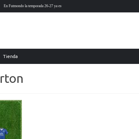
ya está aquí
Futmondo Balance 25-26: cambio de temporada
Tienda
rton