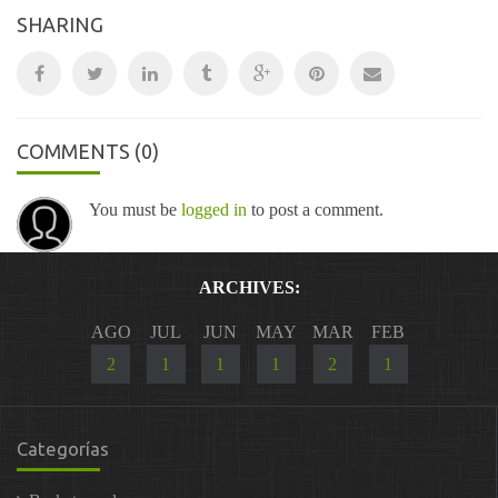
SHARING
COMMENTS
(0)
You must be
logged in
to post a comment.
ARCHIVES:
AGO
JUL
JUN
MAY
MAR
FEB
2
1
1
1
2
1
Categorías