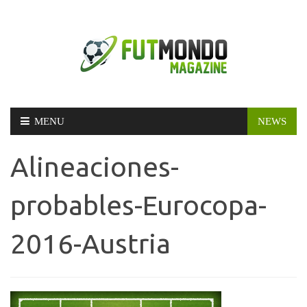
Skip
MENU
NEWS
to
content
Alineaciones-
probables-Eurocopa-
2016-Austria