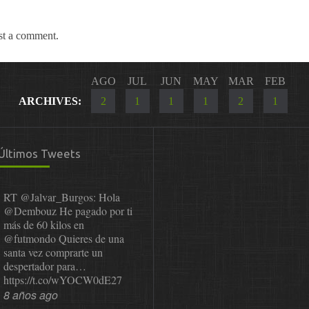
st a comment.
AGO
JUL
JUN
MAY
MAR
FEB
ARCHIVES:
2
1
1
1
2
1
Últimos Tweets
RT
@Jalvar_Burgos
: Hola
@Dembouz
He pagado por ti
más de 60 kilos en
@futmondo
Quieres de una
santa vez comprarte un
despertador para…
https://t.co/wYOCW0dE27
8 años ago