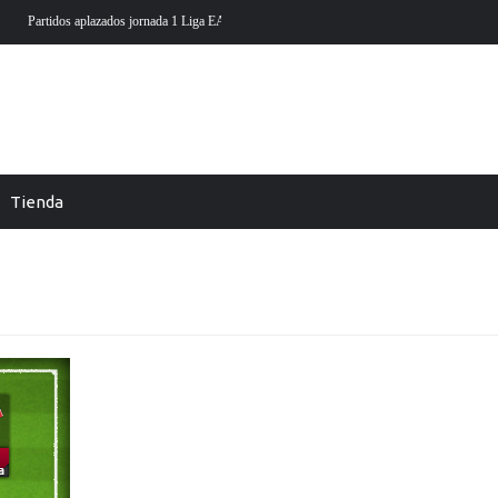
iga EA Sports en futmondo
En Futmondo la temporada 26-27 ya está aquí
Tienda