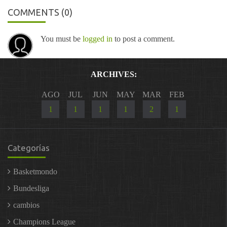
COMMENTS
(0)
You must be
logged in
to post a comment.
ARCHIVES:
AGO
JUL
JUN
MAY
MAR
FEB
1
1
1
1
2
1
Categorías
Basketmondo
Bundesliga
cambios
Champions League