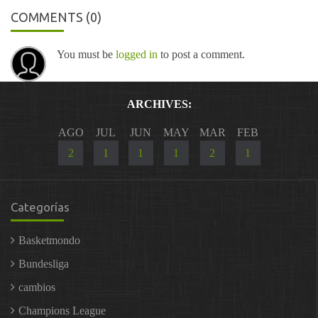
COMMENTS
(0)
You must be
logged in
to post a comment.
ARCHIVES:
AGO
JUL
JUN
MAY
MAR
FEB
2
1
1
1
2
1
Categorías
Basketmondo
Bundesliga
cambios
Champions League