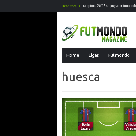
ampions 26/27 se juega en futmondo
Partidos aplazados jo
Headlines
Skip
Home
Ligas
Futmondo
to
content
huesca