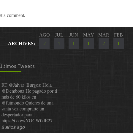
st a comment.
AGO
JUL
JUN
MAY
MAR
FEB
ARCHIVES:
2
1
1
1
2
1
Últimos Tweets
RT
@Jalvar_Burgos
: Hola
@Dembouz
He pagado por ti
más de 60 kilos en
@futmondo
Quieres de una
santa vez comprarte un
despertador para…
https://t.co/wYOCW0dE27
8 años ago