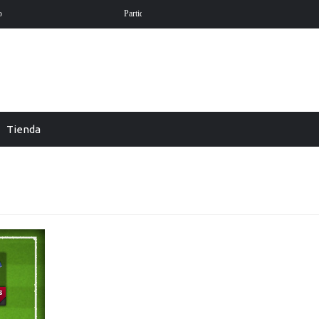
rnada 1 Liga EA Sports en futmondo
En Futmondo la temporada 26-27 ya es
Tienda