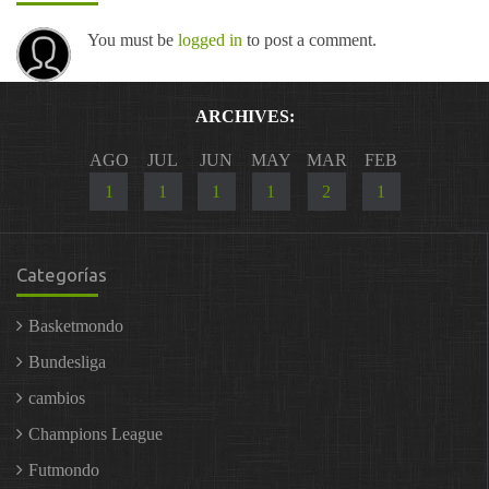
You must be
logged in
to post a comment.
ARCHIVES:
AGO
JUL
JUN
MAY
MAR
FEB
1
1
1
1
2
1
Categorías
Basketmondo
Bundesliga
cambios
Champions League
Futmondo