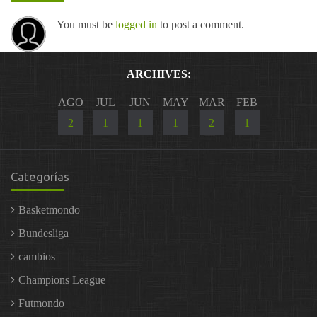
You must be
logged in
to post a comment.
ARCHIVES:
AGO
JUL
JUN
MAY
MAR
FEB
2
1
1
1
2
1
Categorías
Basketmondo
Bundesliga
cambios
Champions League
Futmondo