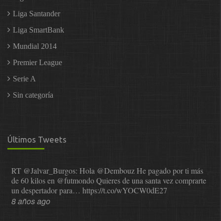
Liga Santander
Liga SmartBank
Mundial 2014
Premier League
Serie A
Sin categoría
Últimos Tweets
RT
@Jalvar_Burgos
: Hola
@Dembouz
He pagado por ti más
de 60 kilos en
@futmondo
Quieres de una santa vez comprarte
un despertador para…
https://t.co/wYOCW0dE27
8 años ago