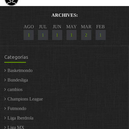
ARCHIVES:
AGO
JUL
JUN
MAY
MAR
FEB
1
1
1
1
2
1
Categorías
Basketmondo
Bundesliga
cambios
Champions League
Futmondo
Liga Iberdrola
Liga MX