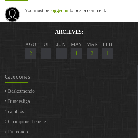
You must be
logged in
to post a comment.
ARCHIVES:
AGO
JUL
JUN
MAY
MAR
FEB
2
1
1
1
2
1
Categorías
Basketmondo
Bundesliga
cambios
Champions League
Futmondo