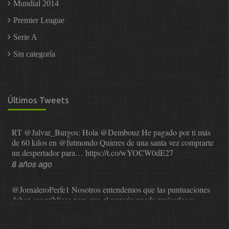
Mundial 2014
Premier League
Serie A
Sin categoría
Últimos Tweets
RT
@Jalvar_Burgos
: Hola
@Dembouz
He pagado por ti más
de 60 kilos en
@futmondo
Quieres de una santa vez comprarte
un despertador para…
https://t.co/wYOCW0dE27
8 años ago
@JornaleroPerfe1
Nosotros entendemos que las puntuaciones
deben ser públicas para que el usuario pueda revisarlas y…
https://t.co/1IzmmMYLjw
8 años ago