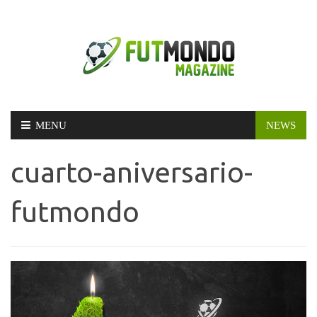
Skip
MENU
NEWS
to
content
cuarto-aniversario-
futmondo