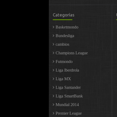
Categorías
Basketmondo
Bundesliga
cambios
Champions League
Futmondo
Liga Iberdrola
Liga MX
Liga Santander
Liga SmartBank
Mundial 2014
Premier League