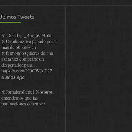
Últimos Tweets
RT
@Jalvar_Burgos
: Hola
@Dembouz
He pagado por ti
más de 60 kilos en
@futmondo
Quieres de una
santa vez comprarte un
despertador para…
https://t.co/wYOCW0dE27
8 años ago
@JornaleroPerfe1
Nosotros
entendemos que las
puntuaciones deben ser
públicas para que el usuario
pueda revisarlas y…
https://t.co/1IzmmMYLjw
8 años ago