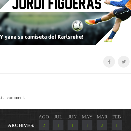
st a comment.
AGO
JUL
JUN
MAY
MAR
FEB
ARCHIVES:
2
1
1
1
2
1