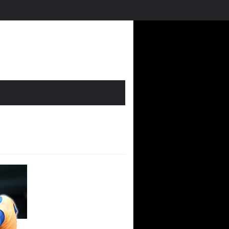
uí
Futmondo Balance 25-26: cambio de temporada