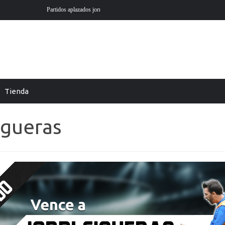
 1 Liga EA Sports en futmondo
En Futmondo la temporada 26-27 ya está aq
Tienda
igueras