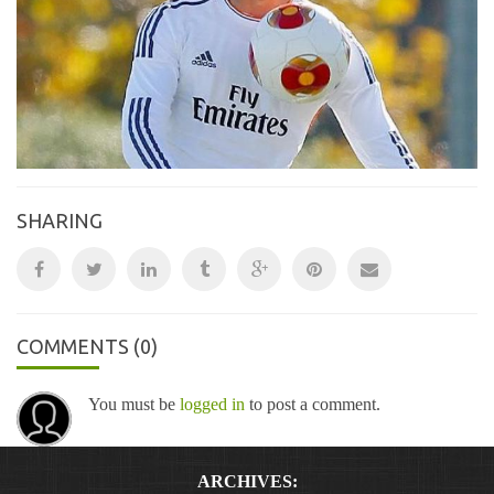
SHARING
COMMENTS
(0)
You must be
logged in
to post a comment.
ARCHIVES: