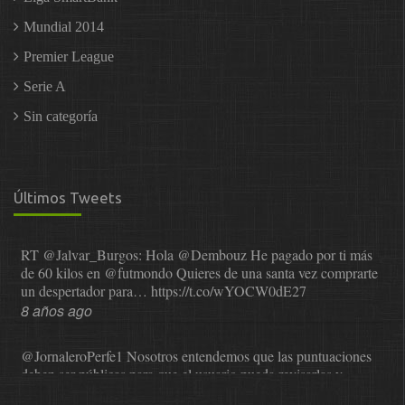
Mundial 2014
Premier League
Serie A
Sin categoría
Últimos Tweets
RT
@Jalvar_Burgos
: Hola
@Dembouz
He pagado por ti más
de 60 kilos en
@futmondo
Quieres de una santa vez comprarte
un despertador para…
https://t.co/wYOCW0dE27
8 años ago
@JornaleroPerfe1
Nosotros entendemos que las puntuaciones
deben ser públicas para que el usuario pueda revisarlas y…
https://t.co/1IzmmMYLjw