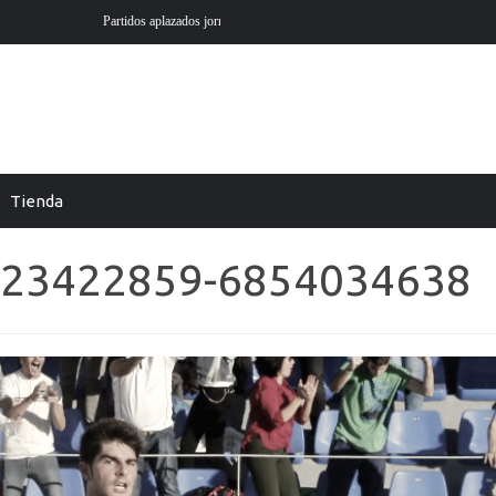
ga EA Sports en futmondo
En Futmondo la temporada 26-27 ya está aquí
Tienda
623422859-6854034638