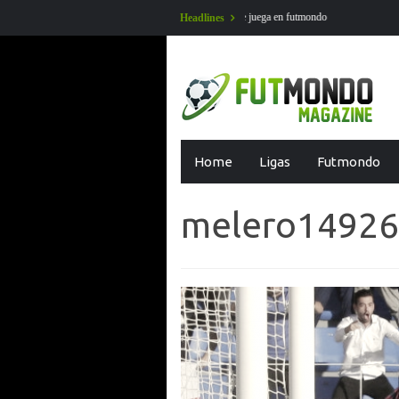
27 se juega en futmondo
Partidos aplazados jornada 1 Li
Headlines
Skip
Home
Ligas
Futmondo
to
content
melero1492