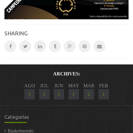
SHARING
ARCHIVES:
AGO
JUL
JUN
MAY
MAR
FEB
1
1
1
1
2
1
Categorías
Basketmondo