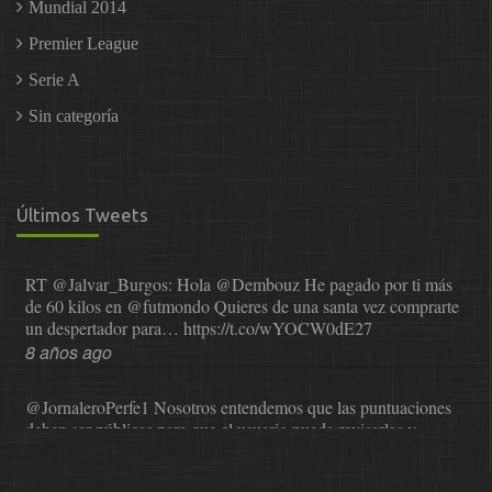
Mundial 2014
Premier League
Serie A
Sin categoría
Últimos Tweets
RT
@Jalvar_Burgos
: Hola
@Dembouz
He pagado por ti más
de 60 kilos en
@futmondo
Quieres de una santa vez comprarte
un despertador para…
https://t.co/wYOCW0dE27
8 años ago
@JornaleroPerfe1
Nosotros entendemos que las puntuaciones
deben ser públicas para que el usuario pueda revisarlas y…
https://t.co/1IzmmMYLjw
8 años ago