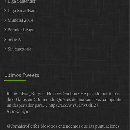
Liga Santander
Liga SmartBank
Mundial 2014
Premier League
Serie A
Sin categoría
Últimos Tweets
RT
@Jalvar_Burgos
: Hola
@Dembouz
He pagado por ti más
de 60 kilos en
@futmondo
Quieres de una santa vez comprarte
un despertador para…
https://t.co/wYOCW0dE27
8 años ago
@JornaleroPerfe1
Nosotros entendemos que las puntuaciones