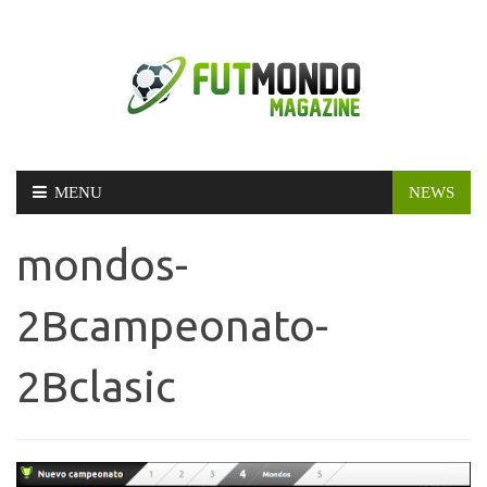
Skip
MENU
NEWS
to
content
mondos-
2Bcampeonato-
2Bclasic