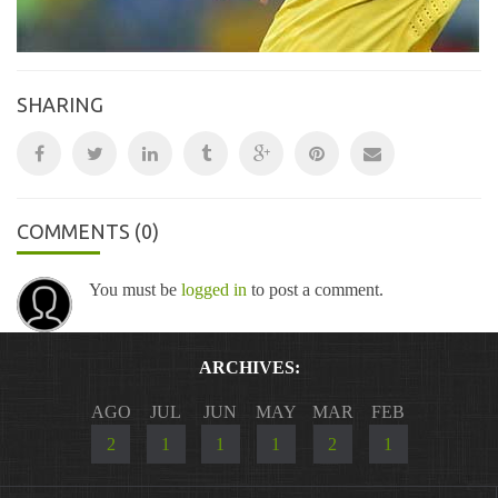
SHARING
COMMENTS
(0)
You must be
logged in
to post a comment.
ARCHIVES:
AGO
JUL
JUN
MAY
MAR
FEB
2
1
1
1
2
1