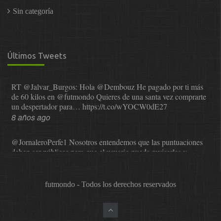
Sin categoría
Últimos Tweets
RT
@Jalvar_Burgos
: Hola
@Dembouz
He pagado por ti más
de 60 kilos en
@futmondo
Quieres de una santa vez comprarte
un despertador para…
https://t.co/wYOCW0dE27
8 años ago
@JornaleroPerfe1
Nosotros entendemos que las puntuaciones
deben ser públicas para que el usuario pueda revisarlas y…
https://t.co/1IzmmMYLjw
8 años ago
futmondo - Todos los derechos reservados
@asesor_o11ce
Una vez que Sphera nos comunicó que dejaba
de valorar, se probó a Cope en el mundial. La satisfacción…
https://t.co/0XNr1NYLFq