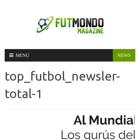
Skip
MENU
NEWS
to
content
top_futbol_newsler-
total-1