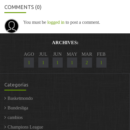
COMMENTS
(0)
You must be
logged in
to post a comment.
ARCHIVES:
AGO
JUL
JUN
MAY
MAR
FEB
1
1
1
1
2
1
Categorías
Basketmondo
Bundesliga
cambios
Champions League