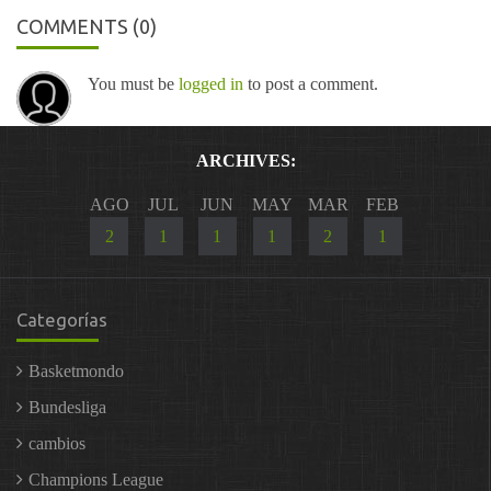
COMMENTS
(0)
You must be
logged in
to post a comment.
ARCHIVES:
AGO
JUL
JUN
MAY
MAR
FEB
2
1
1
1
2
1
Categorías
Basketmondo
Bundesliga
cambios
Champions League