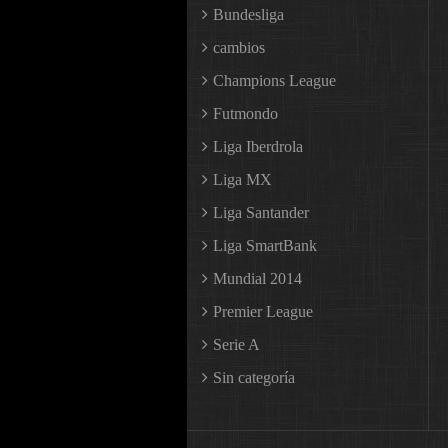
Bundesliga
cambios
Champions League
Futmondo
Liga Iberdrola
Liga MX
Liga Santander
Liga SmartBank
Mundial 2014
Premier League
Serie A
Sin categoría