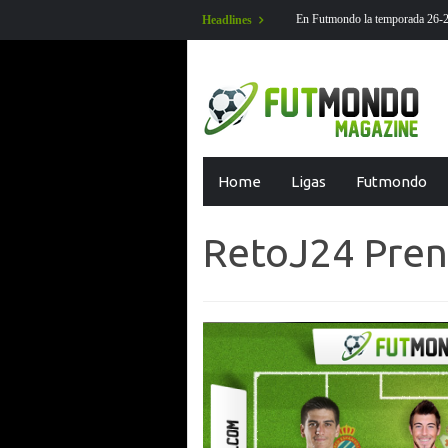
jornada 1 Liga EA Sports en futmondo
En Futmondo la temporada 26-27 ya
Headlines
Skip
Home
Ligas
Futmondo
to
content
RetoJ24 Pren