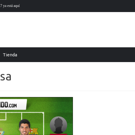
 está aquí
Futmondo Balance 25-26: cambio de temporada
Tienda
sa