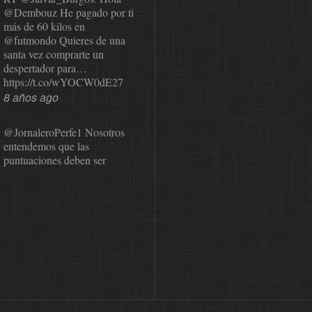
@Dembouz
He pagado por ti
más de 60 kilos en
@futmondo
Quieres de una
santa vez comprarte un
despertador para…
https://t.co/wYOCW0dE27
8 años ago
@JornaleroPerfe1
Nosotros
entendemos que las
puntuaciones deben ser
públicas para que el usuario
pueda revisarlas y…
https://t.co/1IzmmMYLjw
8 años ago
@asesor_o11ce
Una vez que
Sphera nos comunicó que
dejaba de valorar, se probó a
Cope en el mundial. La
satisfacción…