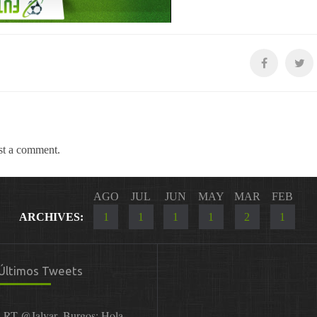
st a comment.
AGO
JUL
JUN
MAY
MAR
FEB
ARCHIVES:
1
1
1
1
2
1
Últimos Tweets
RT
@Jalvar_Burgos
: Hola