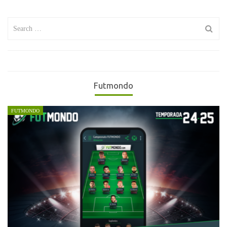
Search
for:
Futmondo
FUTMONDO