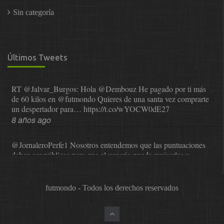
Sin categoría
Últimos Tweets
RT
@Jalvar_Burgos
: Hola
@Dembouz
He pagado por ti más
de 60 kilos en
@futmondo
Quieres de una santa vez comprarte
un despertador para…
https://t.co/wYOCW0dE27
8 años ago
@JornaleroPerfe1
Nosotros entendemos que las puntuaciones
deben ser públicas para que el usuario pueda revisarlas y…
https://t.co/1IzmmMYLjw
8 años ago
futmondo - Todos los derechos reservados
@asesor_o11ce
Una vez que Sphera nos comunicó que dejaba
de valorar, se probó a Cope en el mundial. La satisfacción…
https://t.co/0XNr1NYLFq