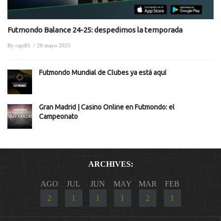
Futmondo Balance 24-25: despedimos la temporada
By
capi81
/
28 mayo 2025
Futmondo Mundial de Clubes ya está aquí
Gran Madrid | Casino Online en Futmondo: el
Campeonato
ARCHIVES:
AGO
JUL
JUN
MAY
MAR
FEB
2
1
1
1
2
1