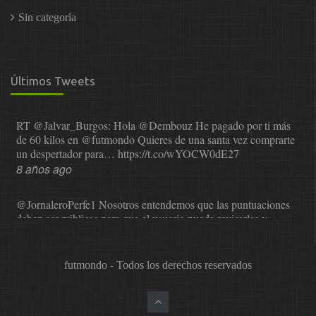
Sin categoría
Últimos Tweets
RT
@Jalvar_Burgos
: Hola
@Dembouz
He pagado por ti más
de 60 kilos en
@futmondo
Quieres de una santa vez comprarte
un despertador para…
https://t.co/wYOCW0dE27
8 años ago
@JornaleroPerfe1
Nosotros entendemos que las puntuaciones
deben ser públicas para que el usuario pueda revisarlas y…
https://t.co/1IzmmMYLjw
8 años ago
futmondo - Todos los derechos reservados
@asesor_o11ce
Una vez que Sphera nos comunicó que dejaba
de valorar, se probó a Cope en el mundial. La satisfacción…
https://t.co/0XNr1NYLFq