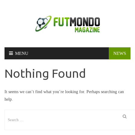
Skip
MENU
NEWS
to
content
Nothing Found
It seems we can’t find what you’re looking for. Perhaps searching can
help.
Search
for: