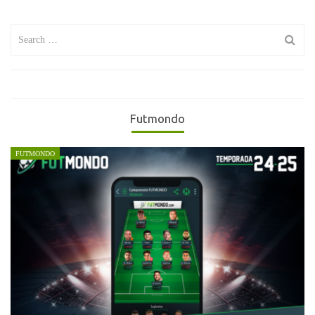
Search
for:
Futmondo
FUTMONDO