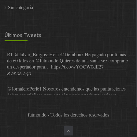
Sin categoría
Últimos Tweets
RT
@Jalvar_Burgos
: Hola
@Dembouz
He pagado por ti más
de 60 kilos en
@futmondo
Quieres de una santa vez comprarte
un despertador para…
https://t.co/wYOCW0dE27
8 años ago
@JornaleroPerfe1
Nosotros entendemos que las puntuaciones
deben ser públicas para que el usuario pueda revisarlas y…
https://t.co/1IzmmMYLjw
8 años ago
futmondo - Todos los derechos reservados
@asesor_o11ce
Una vez que Sphera nos comunicó que dejaba
de valorar, se probó a Cope en el mundial. La satisfacción…
https://t.co/0XNr1NYLFq