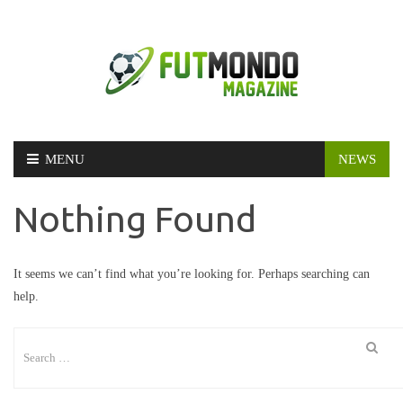
Skip
MENU
NEWS
to
content
Nothing Found
It seems we can’t find what you’re looking for. Perhaps searching can
help.
Search
for: