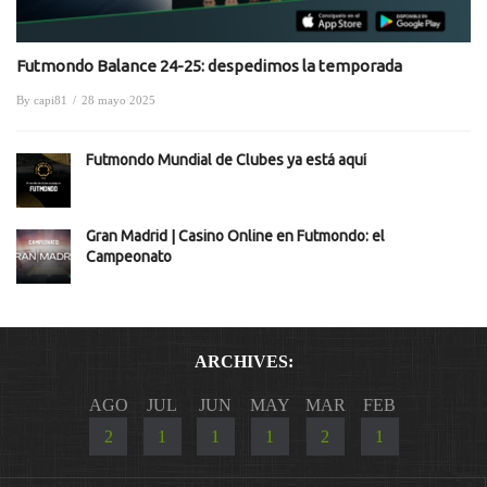
Futmondo Balance 24-25: despedimos la temporada
By
capi81
/
28 mayo 2025
Futmondo Mundial de Clubes ya está aquí
Gran Madrid | Casino Online en Futmondo: el
Campeonato
ARCHIVES:
AGO
JUL
JUN
MAY
MAR
FEB
2
1
1
1
2
1