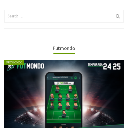
Search
for:
Futmondo
FUTMONDO