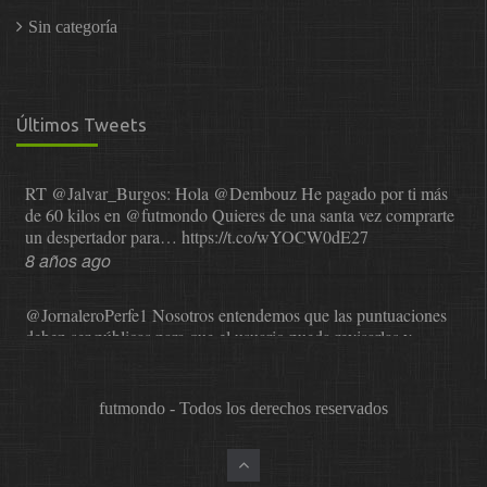
Sin categoría
Últimos Tweets
RT
@Jalvar_Burgos
: Hola
@Dembouz
He pagado por ti más
de 60 kilos en
@futmondo
Quieres de una santa vez comprarte
un despertador para…
https://t.co/wYOCW0dE27
8 años ago
@JornaleroPerfe1
Nosotros entendemos que las puntuaciones
deben ser públicas para que el usuario pueda revisarlas y…
https://t.co/1IzmmMYLjw
8 años ago
futmondo - Todos los derechos reservados
@asesor_o11ce
Una vez que Sphera nos comunicó que dejaba
de valorar, se probó a Cope en el mundial. La satisfacción…
https://t.co/0XNr1NYLFq