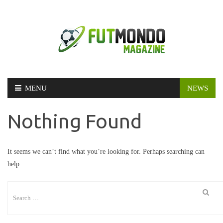
Skip
MENU
NEWS
to
content
Nothing Found
It seems we can’t find what you’re looking for. Perhaps searching can
help.
Search
for: