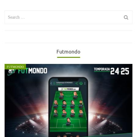
Search
for:
Futmondo
FUTMONDO