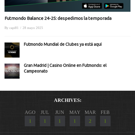
Futmondo Balance 24-25: despedimos la temporada
By
capi81
/
28 mayo 2025
Futmondo Mundial de Clubes ya está aquí
Gran Madrid | Casino Online en Futmondo: el
Campeonato
ARCHIVES:
AGO
JUL
JUN
MAY
MAR
FEB
1
1
1
1
2
1