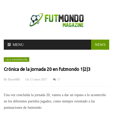
Skip
MENU
NEWS
to
content
LIGA SMARTBANK
Crónica de la jornada 20 en futmondo 1|2|3
By
Brave888
On
11 enero 2017
17
Una vez concluida la jornada 20, vamos a dar un repaso a lo acontecido
en los diferentes partidos jugados, como siempre orientado a las
puntuaciones de futmondo: