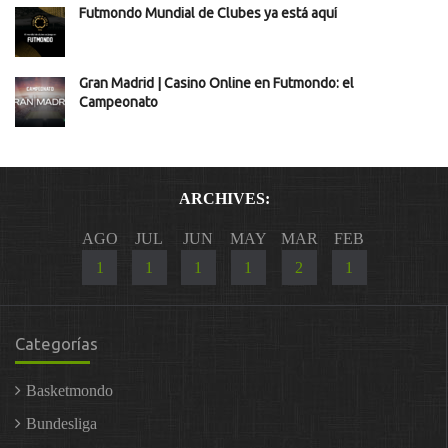
Futmondo Mundial de Clubes ya está aquí
Gran Madrid | Casino Online en Futmondo: el
Campeonato
ARCHIVES:
AGO
JUL
JUN
MAY
MAR
FEB
1
1
1
1
2
1
Categorías
Basketmondo
Bundesliga