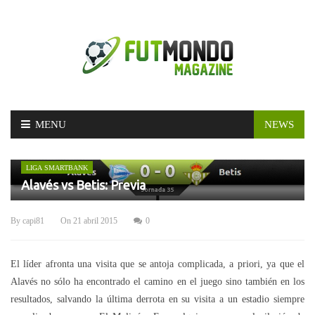
Skip
MENU
NEWS
to
content
LIGA SMARTBANK
Alavés vs Betis: Previa
By
capi81
On
21 abril 2015
0
El líder afronta una visita que se antoja complicada, a priori, ya que el
Alavés no sólo ha encontrado el camino en el juego sino también en los
resultados, salvando la última derrota en su visita a un estadio siempre