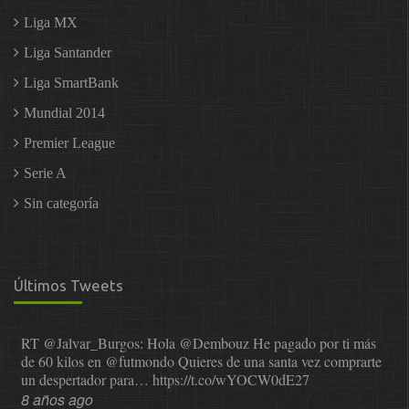
Liga MX
Liga Santander
Liga SmartBank
Mundial 2014
Premier League
Serie A
Sin categoría
Últimos Tweets
RT
@Jalvar_Burgos
: Hola
@Dembouz
He pagado por ti más
de 60 kilos en
@futmondo
Quieres de una santa vez comprarte
un despertador para…
https://t.co/wYOCW0dE27
8 años ago