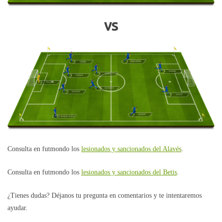
vs
FIDEL/RÍOS
CISMA
FLORÍN
LUSO
RODAS
FALCÓN
VICTOR P.
GÁLVEZ
XISCO
NANDO
STANKEVICIUS
Consulta en futmondo los
lesionados y sancionados del Alavés
.
Consulta en futmondo los
lesionados y sancionados del Betis
.
¿Tienes dudas? Déjanos tu pregunta en comentarios y te intentaremos
ayudar.