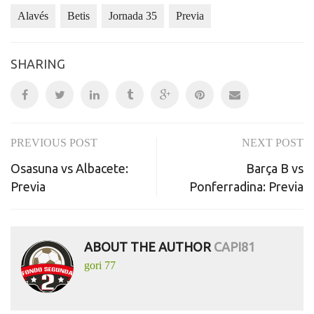
Alavés
Betis
Jornada 35
Previa
SHARING
PREVIOUS POST
NEXT POST
Post
Osasuna vs Albacete:
Barça B vs
navigation
Previa
Ponferradina: Previa
ABOUT THE AUTHOR
CAPI81
gori 77