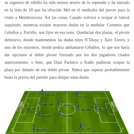
su esguince de tobillo ha sido menos severo de lo esperado y ha entrado
en la lista de 18 que ha ofrecido Mel en el mediodia del jueves para la
visita a Mendizorroza. Así las cosas, Casado volverá a ocupar el lateral
izquierdo, mientras existen mayores dudas en la medular. Creemos que
Ceballos y Portillo, son fijos en esa zona. Quedarían dos plazas, el pivote
defensivo, donde mantenemos las dudas entre N’Diaye y Xavi Torres, y
uno de los extremos, donde podría adelantarse Ceballos, lo que nos haría
dar opciones al doble pivote formado por los dos jugadores citados
anteriormente; o bien, que Dani Pacheco o Kadir pudieran ocupar la
plaza por delante de ese doble pivote. Habrá que esperar probablemente
hasta la previa del partido para disipar estas dudas.
RAÚL GARCÍA
D. PACHECO
EINAR
SERGIO MORA
PACHECO
TOQUERO
JULI
MANU G.
PELEGRIN
ESTRADA
CARPIO