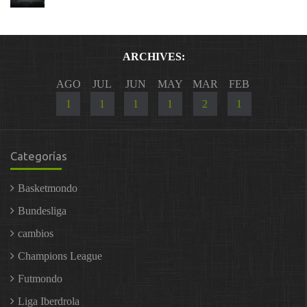
ARCHIVES:
AGO
JUL
JUN
MAY
MAR
FEB
1
1
1
1
2
1
Categorías
Basketmondo
Bundesliga
cambios
Champions League
Futmondo
Liga Iberdrola