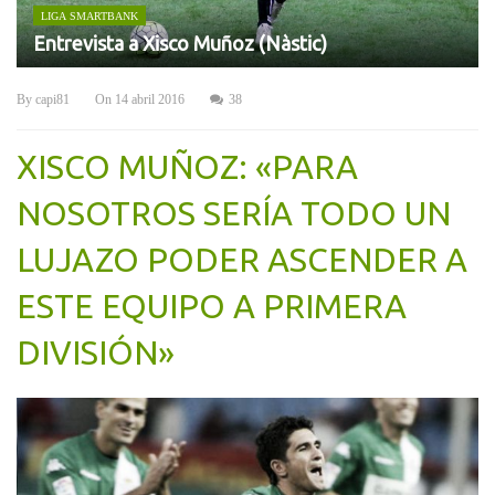
LIGA SMARTBANK
Entrevista a Xisco Muñoz (Nàstic)
By
capi81
On
14 abril 2016
38
XISCO MUÑOZ: «PARA
NOSOTROS SERÍA TODO UN
LUJAZO PODER ASCENDER A
ESTE EQUIPO A PRIMERA
DIVISIÓN»