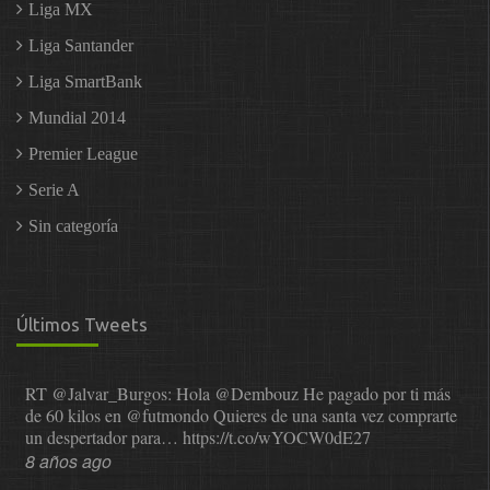
Liga MX
Liga Santander
Liga SmartBank
Mundial 2014
Premier League
Serie A
Sin categoría
Últimos Tweets
RT
@Jalvar_Burgos
: Hola
@Dembouz
He pagado por ti más
de 60 kilos en
@futmondo
Quieres de una santa vez comprarte
un despertador para…
https://t.co/wYOCW0dE27
8 años ago