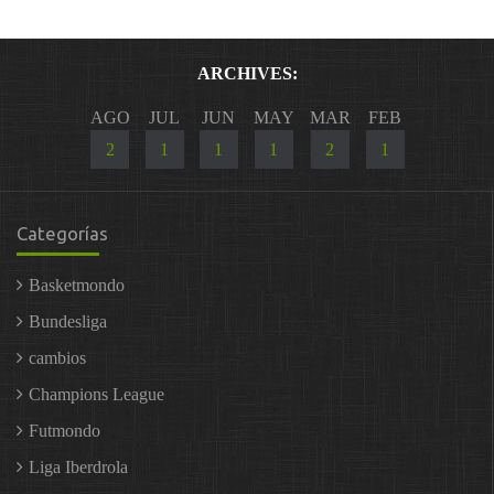
ARCHIVES:
AGO
JUL
JUN
MAY
MAR
FEB
2
1
1
1
2
1
Categorías
Basketmondo
Bundesliga
cambios
Champions League
Futmondo
Liga Iberdrola