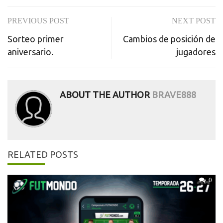
PREVIOUS POST
NEXT POST
Post
Sorteo primer
Cambios de posición de
navigation
aniversario.
jugadores
ABOUT THE AUTHOR
BRAVE888
RELATED POSTS
0