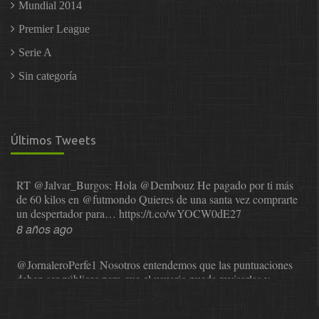
Mundial 2014
Premier League
Serie A
Sin categoría
Últimos Tweets
RT
@Jalvar_Burgos
: Hola
@Dembouz
He pagado por ti más
de 60 kilos en
@futmondo
Quieres de una santa vez comprarte
un despertador para…
https://t.co/wYOCW0dE27
8 años ago
@JornaleroPerfe1
Nosotros entendemos que las puntuaciones
deben ser públicas para que el usuario pueda revisarlas y…
https://t.co/1IzmmMYLjw
8 años ago