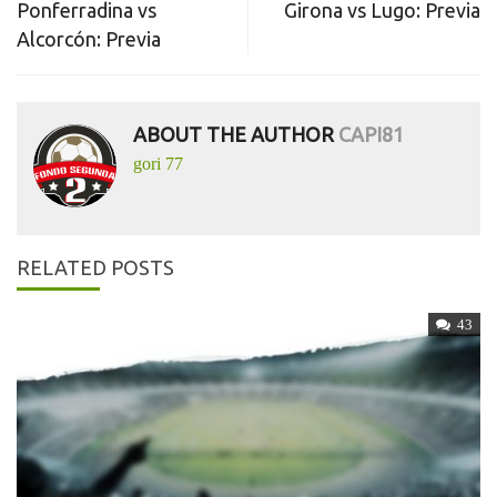
Ponferradina vs
Girona vs Lugo: Previa
navigation
Alcorcón: Previa
ABOUT THE AUTHOR
CAPI81
gori 77
RELATED POSTS
43