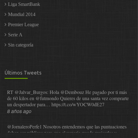
Liga SmartBank
Mundial 2014
Premier League
Serie A
Sin categoría
Últimos Tweets
RT
@Jalvar_Burgos
: Hola
@Dembouz
He pagado por ti más
de 60 kilos en
@futmondo
Quieres de una santa vez comprarte
un despertador para…
https://t.co/wYOCW0dE27
8 años ago
@JornaleroPerfe1
Nosotros entendemos que las puntuaciones
deben ser públicas para que el usuario pueda revisarlas y…