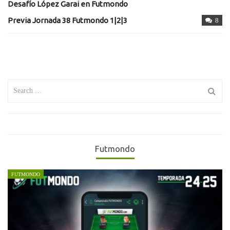
Desafío López Garai en Futmondo
Previa Jornada 38 Futmondo 1|2|3
8
Search
for:
Futmondo
FUTMONDO