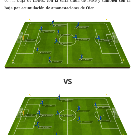
con la
baja de Loties, con la seria duda de Neko y también con la
baja por acumulación de amonestaciones de Oier
.
MORILLAS
CAMACHO
IÑIGO LÓPEZ
MÉRIDA
TYRONNE
LEO FRANCO
FIGUEROA
BAMBOCK
CARLOS DAVID
D. MACHIS
OSCAR R.
vs
UNAI G.
LOTIES
NINO
OIER
NAUZET
DAVID GARCIA
MIKEL MERINO
ÁLEX/KODRO
R. TORRES
M. FLAÑO