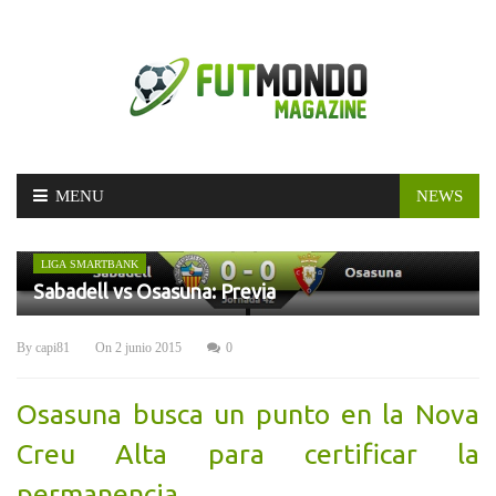
Skip
MENU
NEWS
to
content
LIGA SMARTBANK
Sabadell vs Osasuna: Previa
By
capi81
On
2 junio 2015
0
Osasuna busca un punto en la Nova
Creu Alta para certificar la
permanencia