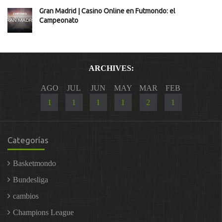
Gran Madrid | Casino Online en Futmondo: el
Campeonato
ARCHIVES:
AGO
JUL
JUN
MAY
MAR
FEB
1
1
1
1
2
1
Categorías
Basketmondo
Bundesliga
cambios
Champions League