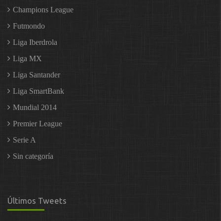
Champions League
Futmondo
Liga Iberdrola
Liga MX
Liga Santander
Liga SmartBank
Mundial 2014
Premier League
Serie A
Sin categoría
Últimos Tweets