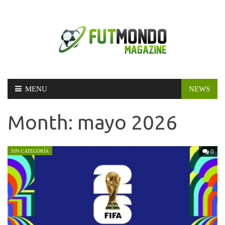
Skip
MENU
NEWS
to
content
Month:
mayo 2026
0
SIN CATEGORÍA