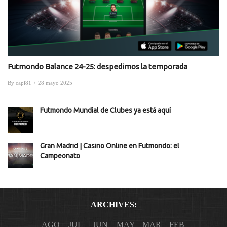
Futmondo Balance 24-25: despedimos la temporada
By
capi81
/
28 mayo 2025
Futmondo Mundial de Clubes ya está aquí
Gran Madrid | Casino Online en Futmondo: el
Campeonato
ARCHIVES:
AGO
JUL
JUN
MAY
MAR
FEB