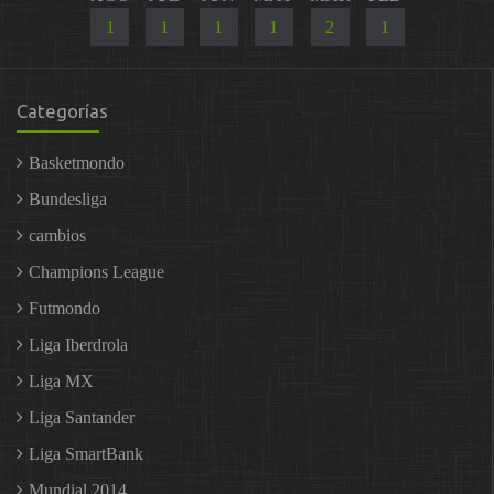
1
1
1
1
2
1
Categorías
Basketmondo
Bundesliga
cambios
Champions League
Futmondo
Liga Iberdrola
Liga MX
Liga Santander
Liga SmartBank
Mundial 2014