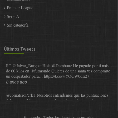
Premier League
Serie A
Sin categoría
Últimos Tweets
RT
@Jalvar_Burgos
: Hola
@Dembouz
He pagado por ti más
de 60 kilos en
@futmondo
Quieres de una santa vez comprarte
un despertador para…
https://t.co/wYOCW0dE27
8 años ago
@JornaleroPerfe1
Nosotros entendemos que las puntuaciones
deben ser públicas para que el usuario pueda revisarlas y…
https://t.co/1IzmmMYLjw
8 años ago
futmondo - Todos los derechos reservados