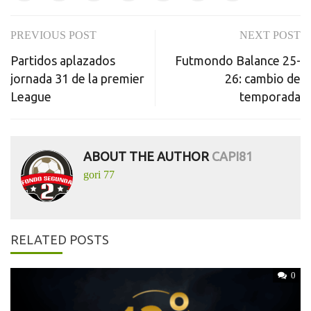
PREVIOUS POST
NEXT POST
Post
Partidos aplazados
Futmondo Balance 25-
navigation
jornada 31 de la premier
26: cambio de
League
temporada
ABOUT THE AUTHOR
CAPI81
gori 77
RELATED POSTS
0