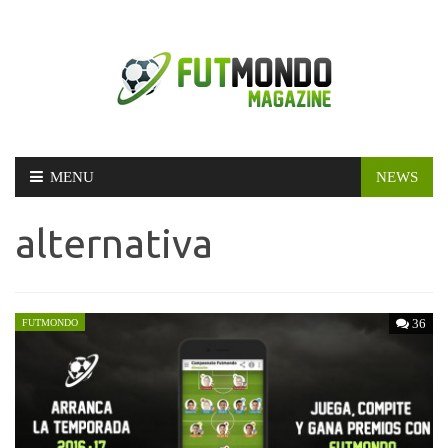
Skip
MENU
NEWS
to
content
alternativa
36
FUTMONDO