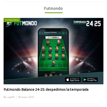
Futmondo
FUTMONDO
Futmondo Balance 24-25: despedimos la temporada
By
capi81
/
28 mayo 2025