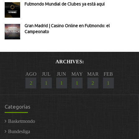
Futmondo Mundial de Clubes ya está aquí
Gran Madrid | Casino Online en Futmondo: el
Campeonato
ARCHIVES:
AGO
JUL
JUN
MAY
MAR
FEB
2
1
1
1
2
1
Categorías
Basketmondo
Bundesliga