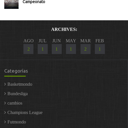
Campeonato
ARCHIVES:
AGO
JUL
JUN
MAY
MAR
FEB
2
1
1
1
2
1
Categorías
Basketmondo
Bundesliga
cambios
Champions League
Futmondo