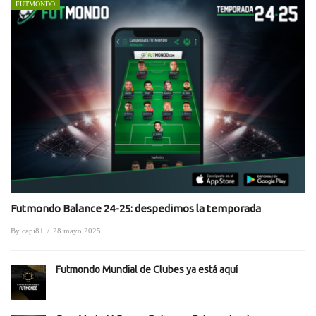
FUTMONDO
Futmondo Balance 24-25: despedimos la temporada
By
capi81
/
28 mayo 2025
Futmondo Mundial de Clubes ya está aquí