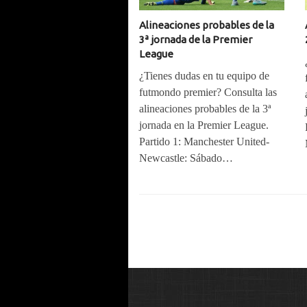
Alineaciones probables de la
3ª jornada de la Premier
League
¿Tienes dudas en tu equipo de
futmondo premier? Consulta las
alineaciones probables de la 3ª
jornada en la Premier League.
Partido 1: Manchester United-
Newcastle: Sábado…