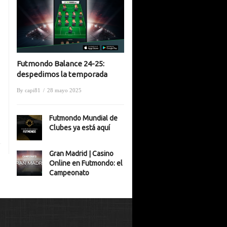
Futmondo Balance 24-25:
despedimos la temporada
By
capi81
/
28 mayo 2025
Futmondo Mundial de
Clubes ya está aquí
Gran Madrid | Casino
Online en Futmondo: el
Campeonato