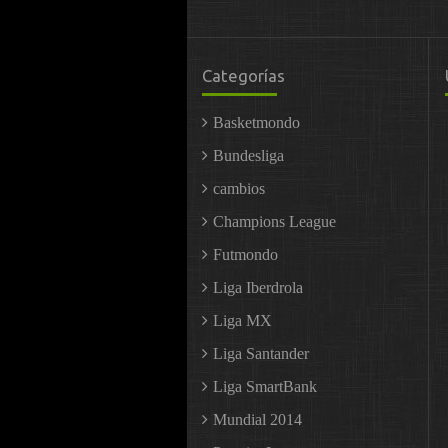
Categorías
Basketmondo
Bundesliga
cambios
Champions League
Futmondo
Liga Iberdrola
Liga MX
Liga Santander
Liga SmartBank
Mundial 2014