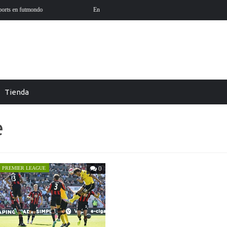
mporada 26-27 ya está aquí
Futmondo Balance 25-26: cambio 
Tienda
e
0
PREMIER LEAGUE