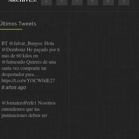
Últimos Tweets
RT
@Jalvar_Burgos
: Hola
@Dembouz
He pagado por ti
más de 60 kilos en
@futmondo
Quieres de una
santa vez comprarte un
despertador para…
https://t.co/wYOCW0dE27
8 años ago
@JornaleroPerfe1
Nosotros
entendemos que las
puntuaciones deben ser
públicas para que el usuario
pueda revisarlas y…
https://t.co/1IzmmMYLjw