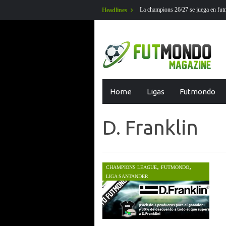
La champions 26/27 se juega en futmondo
Headlines
Skip
Home
Ligas
Futmondo
to
content
D. Franklin
,
,
50
CHAMPIONS LEAGUE
FUTMONDO
LIGA SANTANDER