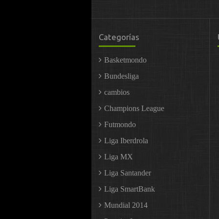
Categorías
Basketmondo
Bundesliga
cambios
Champions League
Futmondo
Liga Iberdrola
Liga MX
Liga Santander
Liga SmartBank
Mundial 2014