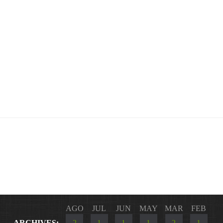
AGO
JUL
JUN
MAY
MAR
FEB
ARCHIVES:
2
1
1
1
2
1