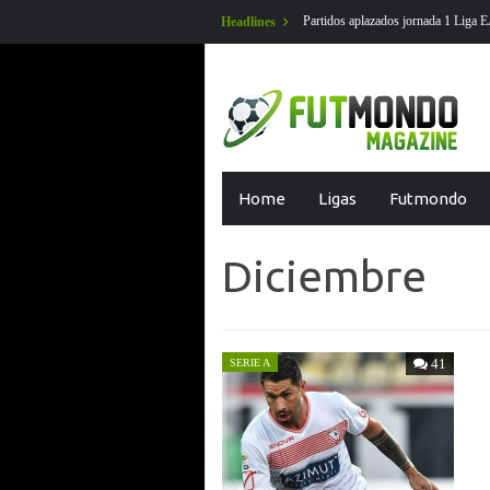
Partidos aplazados jornada 1 Liga EA Sports en futmondo
Headlines
Skip
Home
Ligas
Futmondo
to
content
Diciembre
41
SERIE A