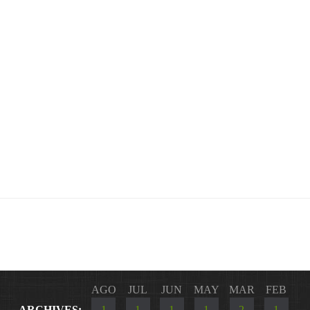
AGO
JUL
JUN
MAY
MAR
FEB
ARCHIVES:
1
1
1
1
2
1