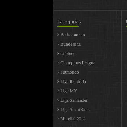
Categorías
Basketmondo
Bundesliga
cambios
Champions League
Futmondo
Liga Iberdrola
Liga MX
Liga Santander
Liga SmartBank
Mundial 2014