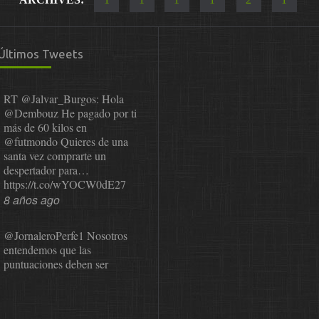
Últimos Tweets
RT
@Jalvar_Burgos
: Hola
@Dembouz
He pagado por ti
más de 60 kilos en
@futmondo
Quieres de una
santa vez comprarte un
despertador para…
https://t.co/wYOCW0dE27
8 años ago
@JornaleroPerfe1
Nosotros
entendemos que las
puntuaciones deben ser
públicas para que el usuario
pueda revisarlas y…
https://t.co/1IzmmMYLjw