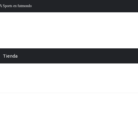
En Futmondo la temporada 26-27 ya está aquí
Futmondo 
Tienda