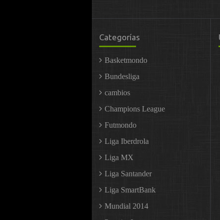
Categorías
Basketmondo
Bundesliga
cambios
Champions League
Futmondo
Liga Iberdrola
Liga MX
Liga Santander
Liga SmartBank
Mundial 2014