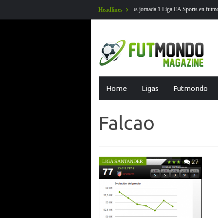
artidos aplazados jornada 1 Liga EA Sports en futmondo
En Futmondo la t
Headlines
Skip
Home
Ligas
Futmondo
to
content
Falcao
27
LIGA SANTANDER