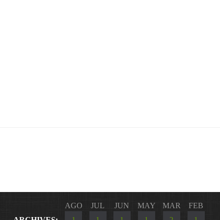
AGO
JUL
JUN
MAY
MAR
FEB
ARCHIVES:
1
1
1
1
2
1