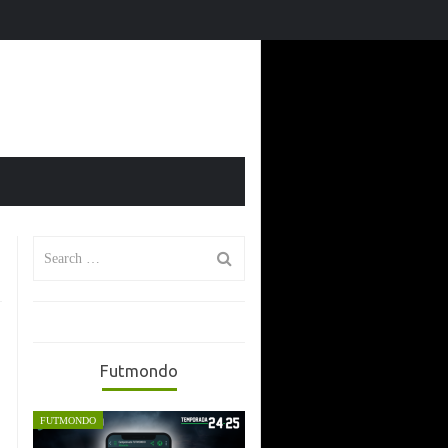
o de temporada
El Mundial 2026 en Futmondo: vuelve la magia 
Search
for:
Futmondo
FUTMONDO