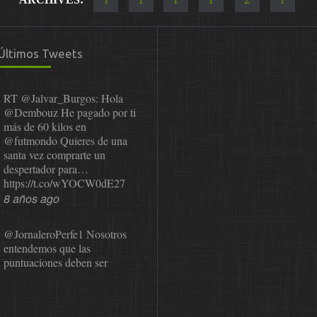
Últimos Tweets
RT
@Jalvar_Burgos
: Hola
@Dembouz
He pagado por ti
más de 60 kilos en
@futmondo
Quieres de una
santa vez comprarte un
despertador para…
https://t.co/wYOCW0dE27
8 años ago
@JornaleroPerfe1
Nosotros
entendemos que las
puntuaciones deben ser
públicas para que el usuario
pueda revisarlas y…
https://t.co/1IzmmMYLjw