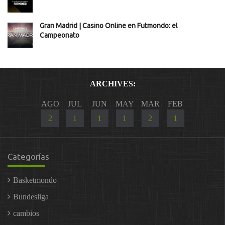
Gran Madrid | Casino Online en Futmondo: el
Campeonato
ARCHIVES:
AGO
JUL
JUN
MAY
MAR
FEB
2
1
1
1
2
1
Categorías
Basketmondo
Bundesliga
cambios