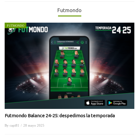
Futmondo
FUTMONDO
Futmondo Balance 24-25: despedimos la temporada
By
capi81
/
28 mayo 2025