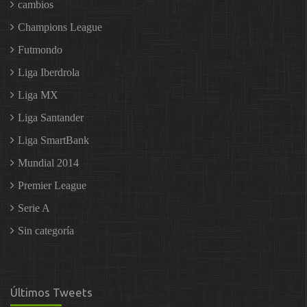
cambios
Champions League
Futmondo
Liga Iberdrola
Liga MX
Liga Santander
Liga SmartBank
Mundial 2014
Premier League
Serie A
Sin categoría
Últimos Tweets