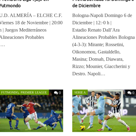
Futmondo
de Diciembre
U.D. ALMERÍA – ELCHE C.F.
Bologna-Napoli Domingo 6 de
Viernes 18 de Noviembre | 20:00
Diciembre | 12:·0 h |
h | Juegos Mediterráneos
Estadio Renato Dall’Ara
Alineaciones Probables
Alineaciones Probables Bologna
…
(4-3-3): Mirante; Rossetini,
Oikonomou, Gastaldello,
Masina; Donsah, Diawara,
Rizzo; Mounier, Giaccherini y
Destro. Napoli…
,
0
0
FUTMONDO
PREMIER LEAGUE
SERIE A