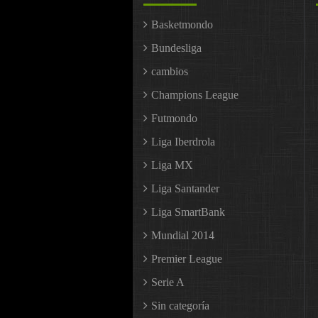
Basketmondo
Bundesliga
cambios
Champions League
Futmondo
Liga Iberdrola
Liga MX
Liga Santander
Liga SmartBank
Mundial 2014
Premier League
Serie A
Sin categoría