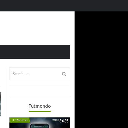
El Mundial 2026 en Futmondo: vuelve la magia fantasy
Search
for:
Futmondo
FUTMONDO