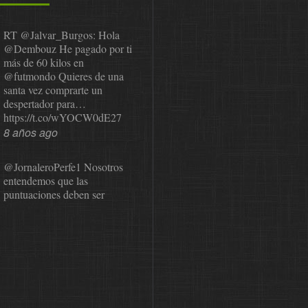
RT
@Jalvar_Burgos
: Hola
@Dembouz
He pagado por ti
más de 60 kilos en
@futmondo
Quieres de una
santa vez comprarte un
despertador para…
https://t.co/wYOCW0dE27
8 años ago
@JornaleroPerfe1
Nosotros
entendemos que las
puntuaciones deben ser
públicas para que el usuario
pueda revisarlas y…
https://t.co/1IzmmMYLjw
8 años ago
@asesor_o11ce
Una vez que
Sphera nos comunicó que