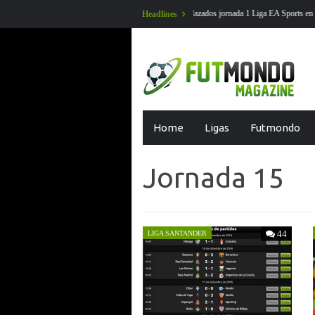
os jornada 1 Liga EA Sports en futmondo
En Futmondo la temporada 26-27
Headlines
Skip
Home
Ligas
Futmondo
to
content
Jornada 15
44
LIGA SANTANDER