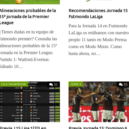
Alineaciones probables de la
Recomendaciones Jornada 15
15ª jornada de la Premier
Futmondo LaLiga
League
Para la Jornada 14 en Futmondo
¿Tienes dudas en tu equipo de
LaLiga os retábamos con nuestro
futmondo premier? Consulta las
propio 11 tanto en Modo Prensa
alineaciones probables de la 15ª
como en Modo Mixto. Como
jornada en la Premier League.
hasta ahora, no…
Partido 1: Watford-Everton:
Sábado 10…
31
35
LIGA SMARTBANK
SERIE A
Previa J.15 Liga 1|2|3 en
Previa Jornada 15: Domingo 6