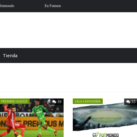
 ya está aquí
Futmondo Balance 25-26: cambio de temporada
Tienda
39
35
PREMIER LEAGUE
LIGA SANTANDER