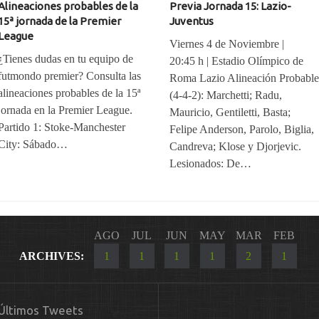
Alineaciones probables de la
Previa Jornada 15: Lazio-
15ª jornada de la Premier
Juventus
League
Viernes 4 de Noviembre |
¿Tienes dudas en tu equipo de
20:45 h | Estadio Olímpico de
futmondo premier? Consulta las
Roma Lazio Alineación Probabl
alineaciones probables de la 15ª
(4-4-2): Marchetti; Radu,
jornada en la Premier League.
Mauricio, Gentiletti, Basta;
Partido 1: Stoke-Manchester
Felipe Anderson, Parolo, Biglia,
City: Sábado…
Candreva; Klose y Djorjevic.
Lesionados: De…
AGO
JUL
JUN
MAY
MAR
FEB
ARCHIVES:
1
1
1
1
2
1
Últimos Tweets