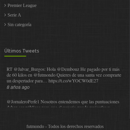
Premier League
Serie A
Sin categoría
Últimos Tweets
RT
@Jalvar_Burgos
: Hola
@Dembouz
He pagado por ti más
de 60 kilos en
@futmondo
Quieres de una santa vez comprarte
un despertador para…
https://t.co/wYOCW0dE27
8 años ago
@JornaleroPerfe1
Nosotros entendemos que las puntuaciones
deben ser públicas para que el usuario pueda revisarlas y…
https://t.co/1IzmmMYLjw
8 años ago
futmondo - Todos los derechos reservados